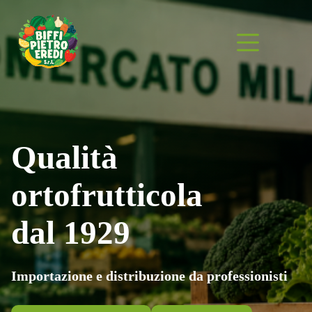
Salta
al
contenuto
Qualità
ortofrutticola
dal 1929
Importazione e distribuzione da
professionisti